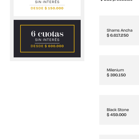
SIN INTERÉS
DESDE
$
150.000
Shams Ancha
6 cuotas
$
6.617.250
SIN INTERÉS
DESDE
$
600.000
Milenium
$
390.150
Black Stone
$
459.000