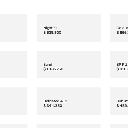
Night XL
Colou
$
535.500
$
566.
Sand
SP P 
$
1.185.750
$
612.
Delicated 413
Subli
$
344.250
$
459.