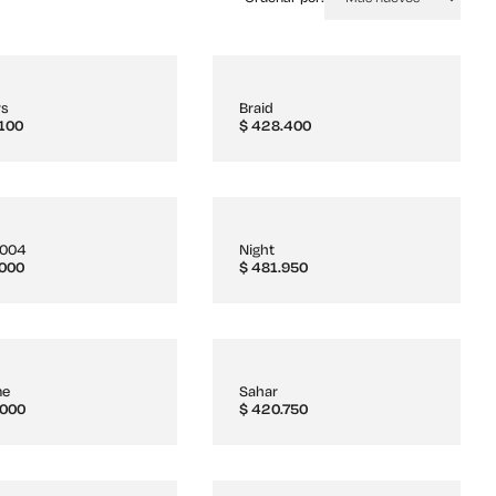
rs
Braid
100
$
428.400
2004
Night
000
$
481.950
me
Sahar
000
$
420.750