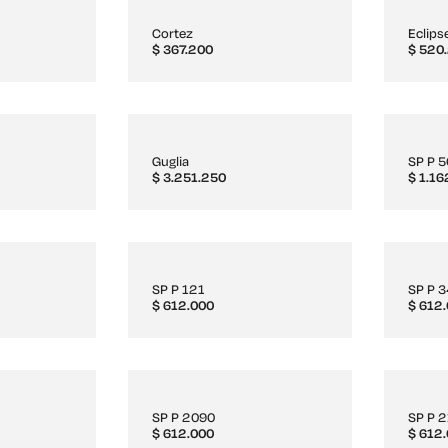
Cortez
Eclips
$
367.200
$
520.
Guglia
SP P 
$
3.251.250
$
1.16
SP P 121
SP P 
$
612.000
$
612.
SP P 2090
SP P 
$
612.000
$
612.