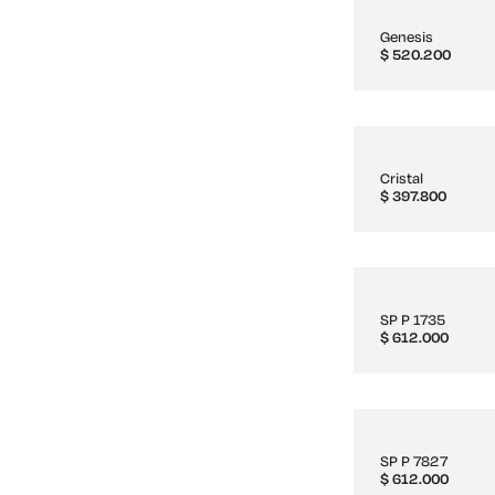
Genesis
$
520.200
Cristal
$
397.800
SP P 1735
$
612.000
SP P 7827
$
612.000