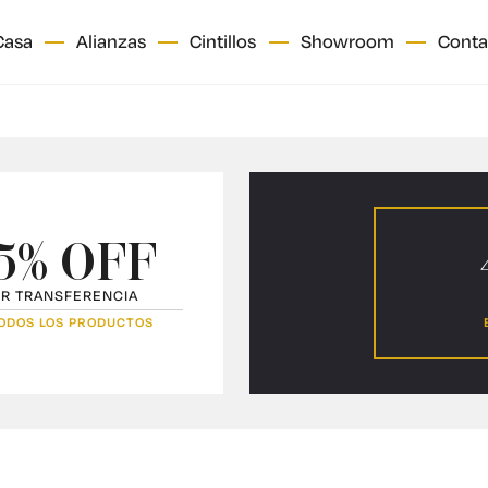
Casa
Alianzas
Cintillos
Showroom
Conta
5
5
ORO Y PLATA
Clásicas
Diseño
5% OFF
R TRANSFERENCIA
ODOS LOS PRODUCTOS