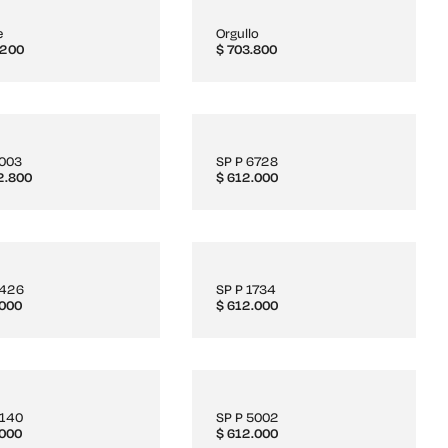
e
Orgullo
200
$
703.800
5003
SP P 6728
2.800
$
612.000
3426
SP P 1734
000
$
612.000
2140
SP P 5002
000
$
612.000