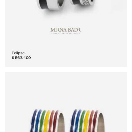
Eclipse
$
562.400