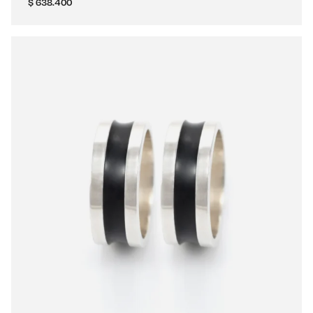
$
638.400