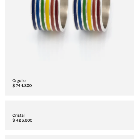
Orgullo
$
744.800
Cristal
$
425.600