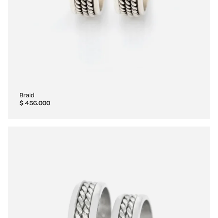
Braid
$
456.000