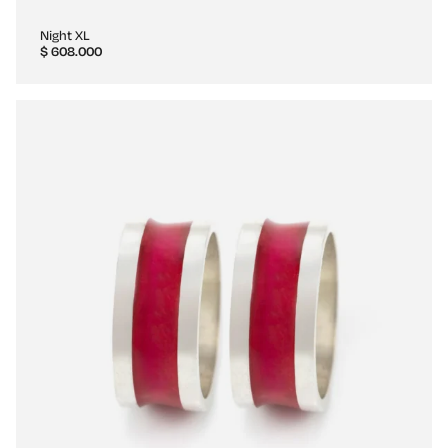
Night XL
$
608.000