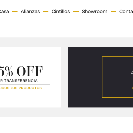
Casa
Alianzas
Cintillos
Showroom
Conta
5
5
ORO Y PLATA
Clásicas
Diseño
5% OFF
R TRANSFERENCIA
ODOS LOS PRODUCTOS