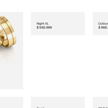
Night XL
Colou
$
532.000
$
562.