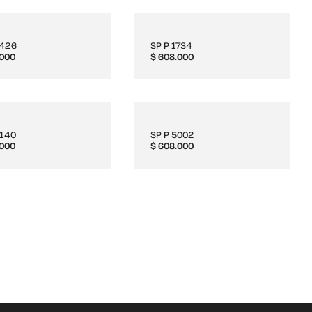
3426
SP P 1734
000
$
608.000
2140
SP P 5002
000
$
608.000