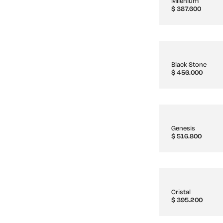
Milenium
$
387.600
Black Stone
$
456.000
Genesis
$
516.800
Cristal
$
395.200