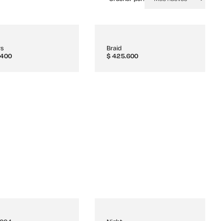
rs
Braid
400
$
425.600