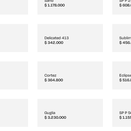
Sand
SP P 
$
1.178.000
$
608.
Delicated 413
Subli
$
342.000
$
456.
Cortez
Eclips
$
364.800
$
516.
Guglia
SP P 
$
3.230.000
$
1.15