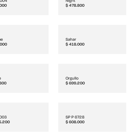
2004
Night
000
$
478.800
me
Sahar
000
$
418.000
e
Orgullo
800
$
699.200
5003
SP P 6728
5.200
$
608.000