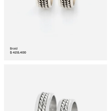
Braid
$
428.400