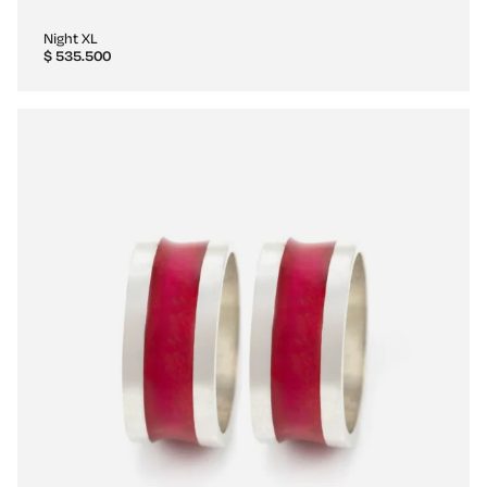
Night XL
$
535.500