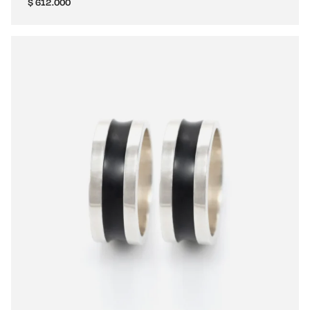
$
612.000