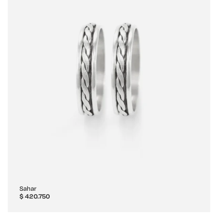
Sahar
$
420.750