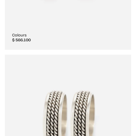
Colours
$
566.100