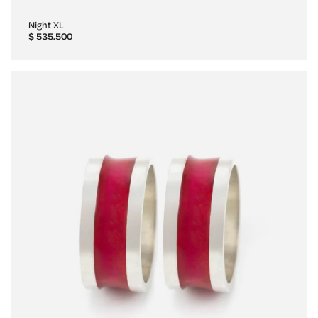
Night XL
$
535.500