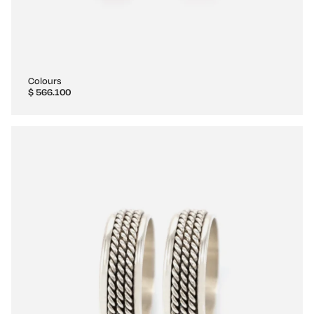
Colours
$
566.100