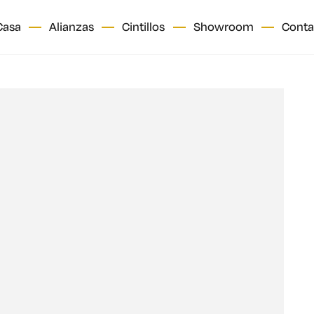
Casa
Alianzas
Cintillos
Showroom
Conta
5
5
ORO Y PLATA
Clásicas
Diseño