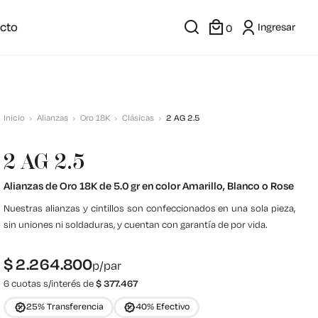
cto
Ingresar
0
Inicio
Alianzas
Oro 18K
Clásicas
2 AG 2.5
2 AG 2.5
Alianzas de Oro 18K de 5.0 gr en color Amarillo, Blanco o Rose
Nuestras alianzas y cintillos son confeccionados en una sola pieza,
sin uniones ni soldaduras, y cuentan con garantía de por vida.
$
2.264.800
p/par
6 cuotas s/interés de
$
377.467
25% Transferencia
40% Efectivo