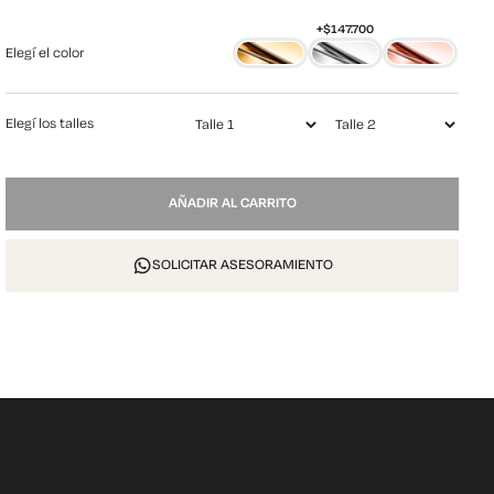
Elegí el color
Elegí los talles
2
AÑADIR AL CARRITO
AG
2.5
cantidad
SOLICITAR ASESORAMIENTO