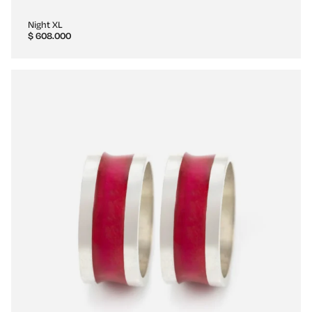
Night XL
$
608.000