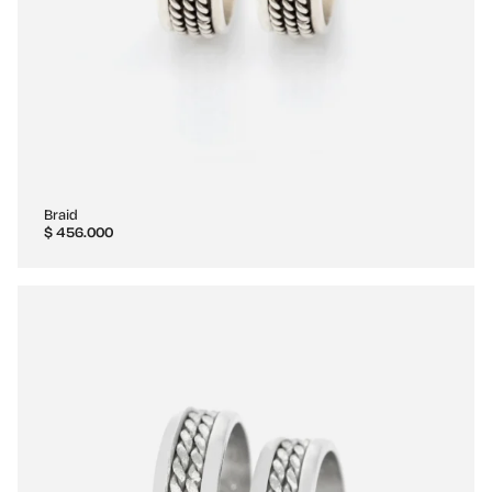
Braid
$
456.000