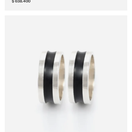
$
638.400