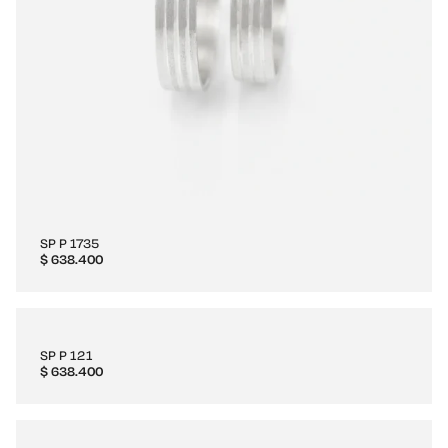
SP P 1735
$
638.400
SP P 121
$
638.400