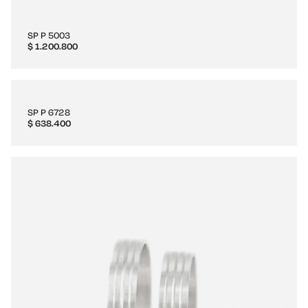
SP P 5003
$
1.200.800
SP P 6728
$
638.400