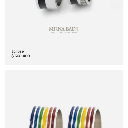
Eclipse
$
562.400