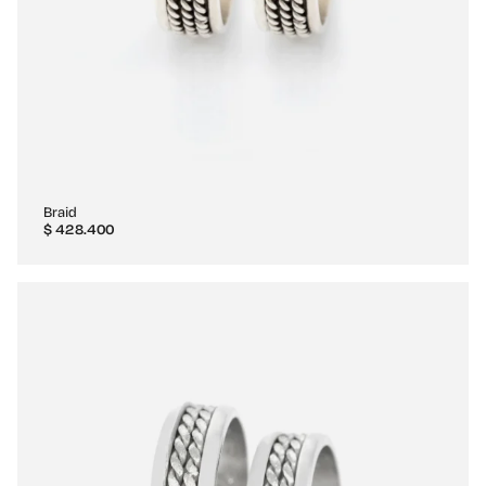
Braid
$
428.400