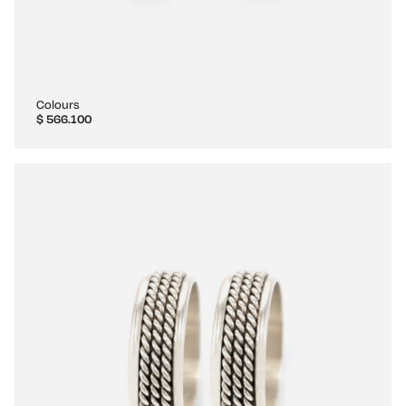
Colours
$
566.100