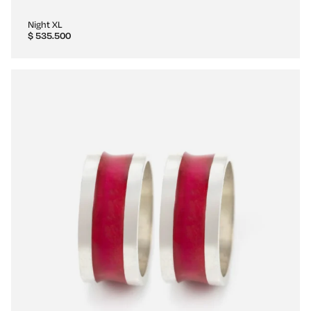
Night XL
$
535.500