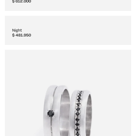
$
612.000
Night
$
481.950